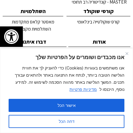
MASTER - קונדיטוריה רב תחומי
קורסי שוקולד
השתלמויות
קורס שוקולטייה בינלאומי
מאסטר קלאס מתקדמות
פתח
השתלמויות מקצועיות
אודות
דברו איתנו
אסטלה כתת אומן לקונדיטוריה
תקנון אתר
אנו מכבדים ושומרים על הפרטיות שלך
אודות אסטלה
מדיניות פרטיות
סגל המורים
צור קשר
אנו משתמשים בעוגיות (Cookies) כדי להעניק לך את חווית
כניסת תלמידים
הגלישה הטובה ביותר, לנתח את התנועה באתר ולהתאים עבורך
תכנים. המשך הגלישה באתר מהווה הסכמה לשימוש זה. למידע
הכישור 4 תל אביב
03-5329381
נוסף, היכנסו ל
מדיניות פרטיות
Site By B1Creative & Food Forma
אישור הכל
לחיוג
לפרטים
עגלת קניות
דחה הכל