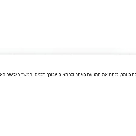
 לקבל פרטים נוספים ולהתארח לסיור באסטלה כי
ם ויועצי הלימודים שלנו ישמחו לחזור אליכם עם כל 
לך את חווית הגלישה הטובה ביותר, לנתח את התנועה באתר ולהתאים עבורך תכנים. המשך הגל