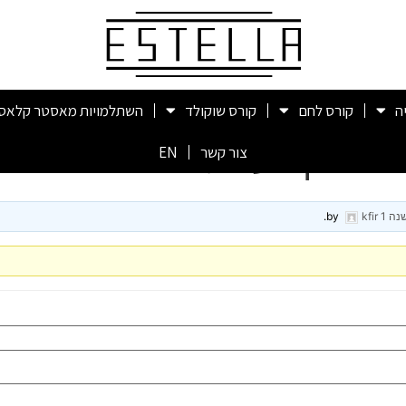
ה
קורס לחם
קורס שוקולד
השתלמויות מאסטר קלאס
ייה מקצועית?
צור קשר
EN
נה 1
by
kfir
.