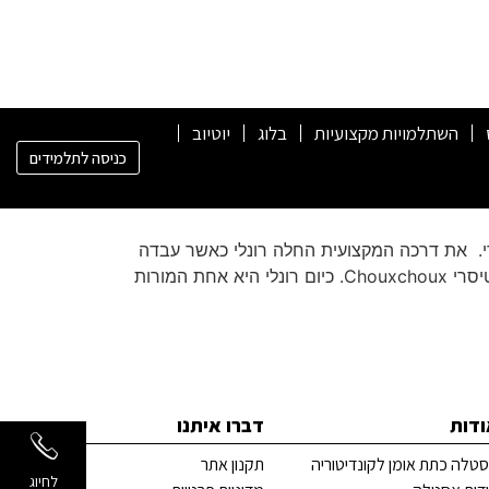
השתלמויות מקצועיות
בלוג
יוטיוב
כניסה לתלמידים
׳רי. את דרכה המקצועית החלה רונלי כאשר עבדה
וניהלה את המאפיות בייקרי 29 ולחם ושות׳. לאחר מכן היא ניהלה את הקונדיטוריה של מסעדת הרברט סמואל בת״א ופטיסרי Chouxchoux. כיום רונלי היא אחת המורות
ודות
דברו איתנו
טלה כתת אומן לקונדיטוריה
תקנון אתר
לחיוג